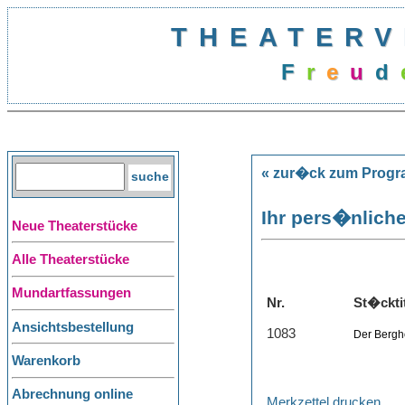
THEATERV
F
r
e
u
d
« zur�ck zum Prog
Ihr pers�nliche
Neue Theaterstücke
Alle Theaterstücke
Mundartfassungen
Nr.
St�ckti
Ansichtsbestellung
1083
Der Bergh
Warenkorb
Abrechnung online
Merkzettel drucken