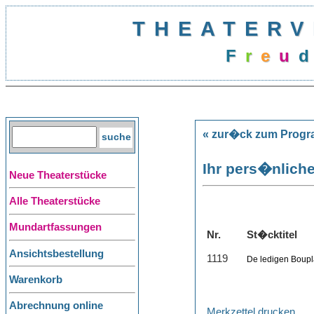
THEATERV
F
r
e
u
« zur�ck zum Prog
Ihr pers�nliche
Neue Theaterstücke
Alle Theaterstücke
Mundartfassungen
Nr.
St�cktitel
Ansichtsbestellung
1119
De ledigen Boupl
Warenkorb
Abrechnung online
Merkzettel drucken