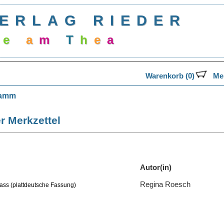
ERLAG RIEDER
d
e
a
m
T
h
e
a
Warenkorb (0)
Mer
ramm
r Merkzettel
Autor(in)
Regina Roesch
ass (plattdeutsche Fassung)