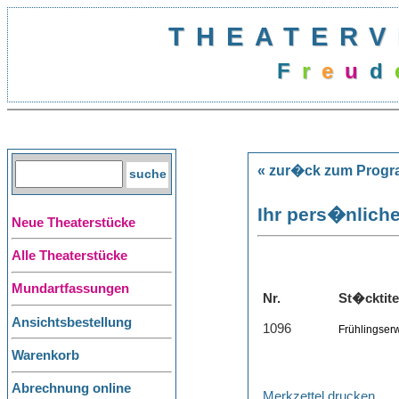
THEATERV
F
r
e
u
d
« zur�ck zum Prog
Ihr pers�nliche
Neue Theaterstücke
Alle Theaterstücke
Mundartfassungen
Nr.
St�cktite
Ansichtsbestellung
1096
Frühlingser
Warenkorb
Abrechnung online
Merkzettel drucken