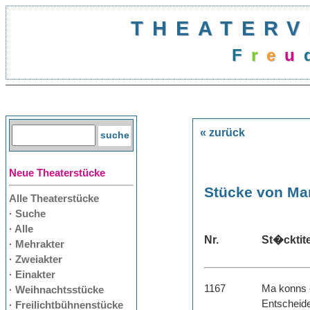
THEATERV
F
r
e
u
« zurück
Neue Theaterstücke
Stücke von Mar
Alle Theaterstücke
· Suche
· Alle
Nr.
St�cktite
· Mehrakter
· Zweiakter
· Einakter
1167
Ma konns 
· Weihnachtsstücke
Entscheide
· Freilichtbühnenstücke