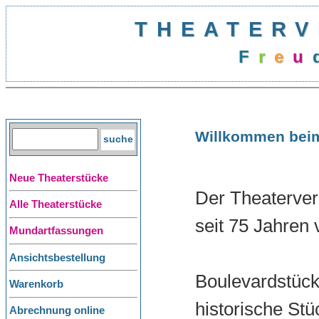
THEATERV
F
r
e
u
Willkommen beim
Neue Theaterstücke
Der Theaterverl
Alle Theaterstücke
seit 75 Jahren 
Mundartfassungen
Ansichtsbestellung
Boulevardstück
Warenkorb
historische St
Abrechnung online